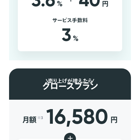
3.6
40
%
円
サービス手数料
3
%
売り上げが増えたら
グロースプラン
16,580
月額
円
※3
+