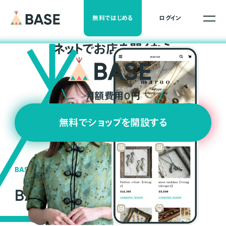
無料ではじめる
ログイン
ネ
ッ
ト
でお店を開くなら
月額費用0円
無料でショップを開設する
BASEの強み
BASEが強い3つの理由