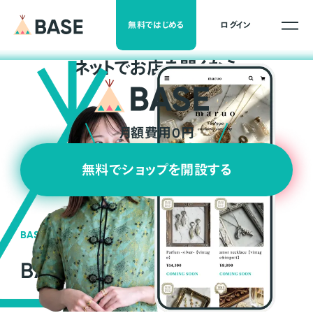
無料ではじめる
ログイン
ネ
ッ
ト
でお店を開くなら
月額費用0円
無料でショップを開設する
BASEの強み
BASEが強い3つの理由