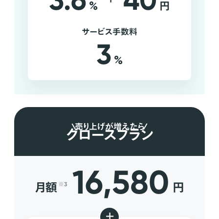
3.6
40
%
円
サービス手数料
3
%
売り上げが増えたら
グロースプラン
16,580
月額
円
※3
+